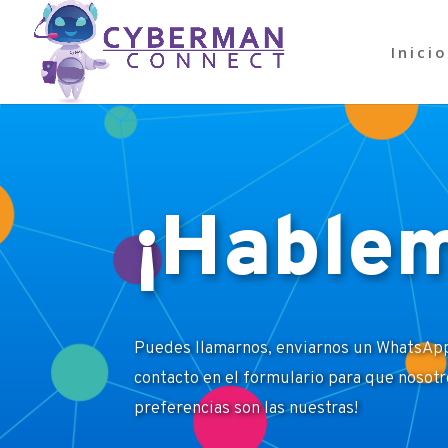
Inicio
¡Hable
Puedes llamarnos, enviarnos un WhatsApp
contacto en el formulario para que nosotr
preferencias son las nuestras!