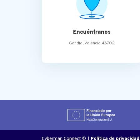
Encuéntranos
Gandia, Valencia 46702
Cyberman Connect © |
Política de privacida