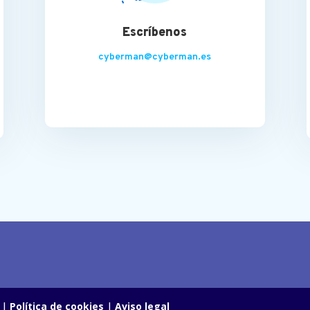
Escríbenos
cyberman@cyberman.es
d
|
Política de cookies
|
Aviso legal